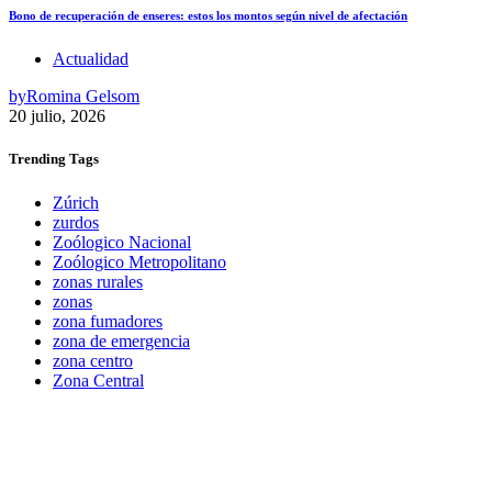
Bono de recuperación de enseres: estos los montos según nivel de afectación
Actualidad
by
Romina Gelsom
20 julio, 2026
Trending
Tags
Zúrich
zurdos
Zoólogico Nacional
Zoólogico Metropolitano
zonas rurales
zonas
zona fumadores
zona de emergencia
zona centro
Zona Central