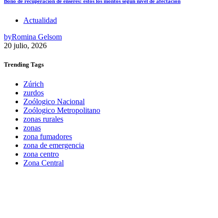
Bono de recuperación de enseres: estos los montos según nivel de afectación
Actualidad
by
Romina Gelsom
20 julio, 2026
Trending
Tags
Zúrich
zurdos
Zoólogico Nacional
Zoólogico Metropolitano
zonas rurales
zonas
zona fumadores
zona de emergencia
zona centro
Zona Central