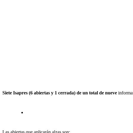
Siete Isapres (6 abiertas y 1 cerrada) de un total de nueve
informa
Las abiertas que aplicarán alzas son: