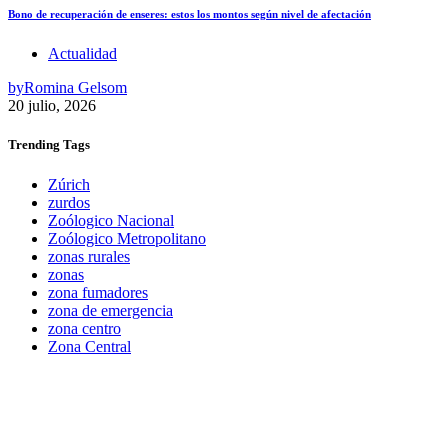
Bono de recuperación de enseres: estos los montos según nivel de afectación
Actualidad
by
Romina Gelsom
20 julio, 2026
Trending
Tags
Zúrich
zurdos
Zoólogico Nacional
Zoólogico Metropolitano
zonas rurales
zonas
zona fumadores
zona de emergencia
zona centro
Zona Central