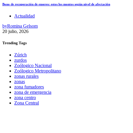
Bono de recuperación de enseres: estos los montos según nivel de afectación
Actualidad
by
Romina Gelsom
20 julio, 2026
Trending
Tags
Zúrich
zurdos
Zoólogico Nacional
Zoólogico Metropolitano
zonas rurales
zonas
zona fumadores
zona de emergencia
zona centro
Zona Central