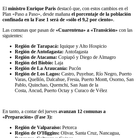
El
ministro Enrique Paris
destacó que, con estos cambios en el
Plan «Paso a Paso», desde mañana
el porcentaje de la población
confinada en la Fase 1 será de «sólo el 9,2 por ciento»
.
Las comunas que pasan de
«Cuarentena» a «Transición»
con las
siguientes:
Región de Tarapacá:
Iquique y Alto Hospicio
Región de Antofagasta:
Antofagasta
Región de Atacama:
Copiapó y Diego de Almagro
Región del Biobío:
Laja
Región de La Araucanía:
Pucón
Región de Los Lagos:
Castro, Puyehue, Río Negro, Puerto
Varas, Quellón, Dalcahue, Fresia, Puerto Montt, Osorno, San
Pablo, Quinchao, Quemchi, San Juan de la
Costa, Ancud, Puerto Octay y Curaco de Vélez
En tanto, a contar del jueves
avanzan 12 comunas a
«Preparación» (Fase 3):
Región de Valparaíso:
Petorca
Región de O’Higgins:
Olivar, Santa Cruz, Nancagua,