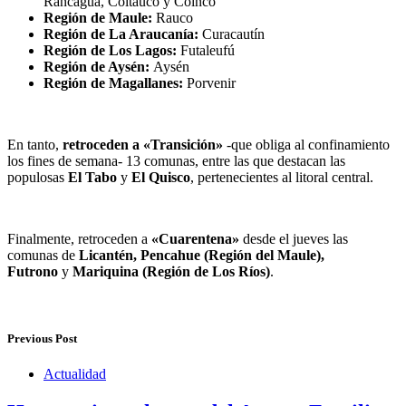
Rancagua, Coltauco y Coinco
Región de Maule:
Rauco
Región de La Araucanía:
Curacautín
Región de Los Lagos:
Futaleufú
Región de Aysén:
Aysén
Región de Magallanes:
Porvenir
En tanto,
retroceden a «Transición»
-que obliga al confinamiento
los fines de semana- 13 comunas, entre las que destacan las
populosas
El Tabo
y
El Quisco
, pertenecientes al litoral central.
Finalmente, retroceden a
«Cuarentena»
desde el jueves las
comunas de
Licantén, Pencahue (Región del Maule),
Futrono
y
Mariquina (Región de Los Ríos)
.
Previous Post
Actualidad