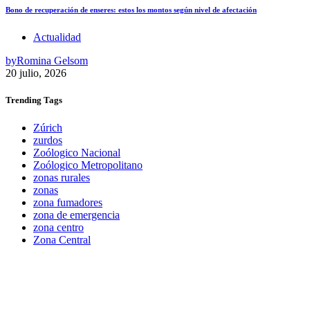
Bono de recuperación de enseres: estos los montos según nivel de afectación
Actualidad
by
Romina Gelsom
20 julio, 2026
Trending
Tags
Zúrich
zurdos
Zoólogico Nacional
Zoólogico Metropolitano
zonas rurales
zonas
zona fumadores
zona de emergencia
zona centro
Zona Central