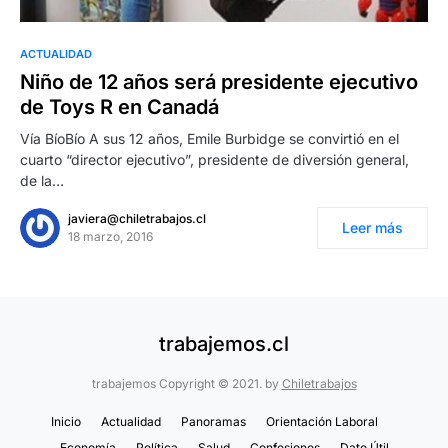
ACTUALIDAD
Niño de 12 años será presidente ejecutivo
de Toys R en Canadá
Vía BíoBío A sus 12 años, Emile Burbidge se convirtió en el
cuarto “director ejecutivo”, presidente de diversión general,
de la…
javiera@chiletrabajos.cl
Leer más
18 marzo, 2016
trabajemos.cl
trabajemos Copyright © 2021. by
Chiletrabajos
Inicio
Actualidad
Panoramas
Orientación Laboral
Economía
Política
Salud
Confesiones
Dato Útil