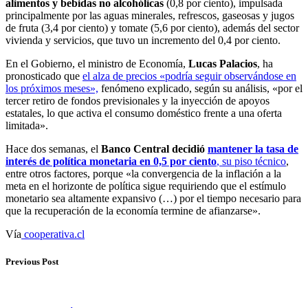
alimentos y bebidas no alcohólicas
(0,8 por ciento), impulsada
principalmente por las aguas minerales, refrescos, gaseosas y jugos
de fruta (3,4 por ciento) y tomate (5,6 por ciento), además del sector
vivienda y servicios, que tuvo un incremento del 0,4 por ciento.
En el Gobierno, el ministro de Economía,
Lucas Palacios
, ha
pronosticado que
el alza de precios «podría seguir observándose en
los próximos meses»,
fenómeno explicado, según su análisis, «por el
tercer retiro de fondos previsionales y la inyección de apoyos
estatales, lo que activa el consumo doméstico frente a una oferta
limitada».
Hace dos semanas, el
Banco Central decidió
mantener la tasa de
interés de política monetaria en 0,5 por ciento
, su piso técnico
,
entre otros factores, porque «la convergencia de la inflación a la
meta en el horizonte de política sigue requiriendo que el estímulo
monetario sea altamente expansivo (…) por el tiempo necesario para
que la recuperación de la economía termine de afianzarse».
Vía
cooperativa.cl
Previous Post