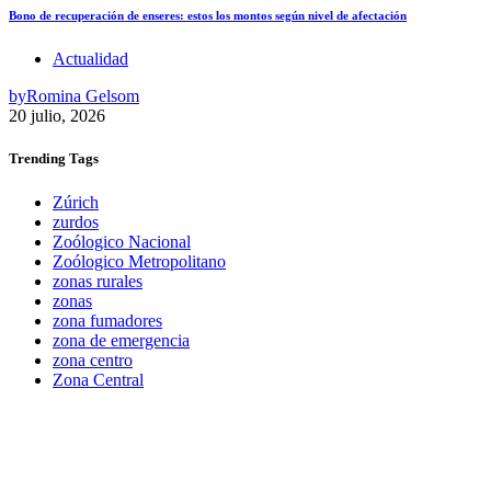
Bono de recuperación de enseres: estos los montos según nivel de afectación
Actualidad
by
Romina Gelsom
20 julio, 2026
Trending
Tags
Zúrich
zurdos
Zoólogico Nacional
Zoólogico Metropolitano
zonas rurales
zonas
zona fumadores
zona de emergencia
zona centro
Zona Central