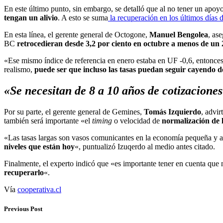
En este último punto, sin embargo, se detalló que al no tener un apo
tengan un alivio
. A esto se suma
la recuperación en los últimos días
En esta línea, el gerente general de Octogone,
Manuel Bengolea
, as
BC
retrocedieran desde 3,2 por ciento en octubre a menos de un 2
«Ese mismo índice de referencia en enero estaba en UF -0,6, entonces
realismo,
puede ser que incluso las tasas puedan seguir cayendo de
«Se necesitan de 8 a 10 años de cotizaciones
Por su parte, el gerente general de Gemines,
Tomás Izquierdo
, advir
también será importante «el
timing
o velocidad de
normalización de 
«Las tasas largas son vasos comunicantes en la economía pequeña y ab
niveles que están hoy
«, puntualizó Izuqerdo al medio antes citado.
Finalmente, el experto indicó que «es importante tener en cuenta que 
recuperarlo
«.
Vía
cooperativa.cl
Previous Post