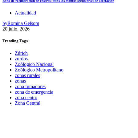
Bono de recuperación de enseres: estos los montos según nivel de afectación
Actualidad
by
Romina Gelsom
20 julio, 2026
Trending
Tags
Zúrich
zurdos
Zoólogico Nacional
Zoólogico Metropolitano
zonas rurales
zonas
zona fumadores
zona de emergencia
zona centro
Zona Central