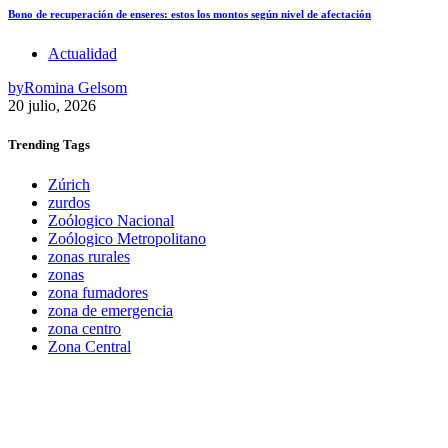
Bono de recuperación de enseres: estos los montos según nivel de afectación
Actualidad
by
Romina Gelsom
20 julio, 2026
Trending
Tags
Zúrich
zurdos
Zoólogico Nacional
Zoólogico Metropolitano
zonas rurales
zonas
zona fumadores
zona de emergencia
zona centro
Zona Central