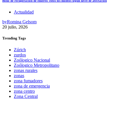
Bono de recuperación de enseres: estos los montos según nivel de afectación
Actualidad
by
Romina Gelsom
20 julio, 2026
Trending
Tags
Zúrich
zurdos
Zoólogico Nacional
Zoólogico Metropolitano
zonas rurales
zonas
zona fumadores
zona de emergencia
zona centro
Zona Central