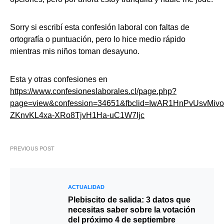
Sorry si escribí esta confesión laboral con faltas de
ortografía o puntuación, pero lo hice medio rápido
mientras mis niños toman desayuno.
Esta y otras confesiones en
https://www.confesioneslaborales.cl/page.php?
page=view&confession=34651&fbclid=IwAR1HnPvUsvMivo
ZKnvKL4xa-XRo8TjvH1Ha-uC1W7Ijc
PREVIOUS POST
ACTUALIDAD
Plebiscito de salida: 3 datos que
necesitas saber sobre la votación
del próximo 4 de septiembre