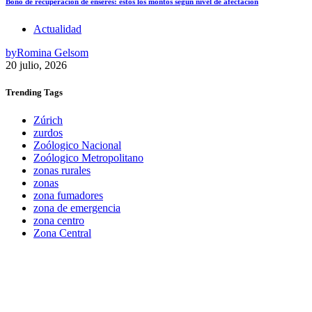
Bono de recuperación de enseres: estos los montos según nivel de afectación
Actualidad
by
Romina Gelsom
20 julio, 2026
Trending
Tags
Zúrich
zurdos
Zoólogico Nacional
Zoólogico Metropolitano
zonas rurales
zonas
zona fumadores
zona de emergencia
zona centro
Zona Central