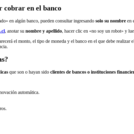
r cobrar en el banco
dado» en algún banco, pueden consultar
ingresando
solo su nombre
en e
.cl
, anotar su
nombre y apellido
, hacer clic en «no soy un robot» y lu
parecerá el monto, el tipo de moneda y el banco en el que debe realizar 
ncia.
as?
dicas
que son o hayan sido
clientes de bancos o instituciones financie
enovación automática.
ros.