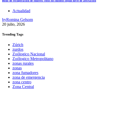
Bono de recuperación de enseres: estos los montos según nivel de afectación
Actualidad
by
Romina Gelsom
20 julio, 2026
Trending
Tags
Zúrich
zurdos
Zoólogico Nacional
Zoólogico Metropolitano
zonas rurales
zonas
zona fumadores
zona de emergencia
zona centro
Zona Central