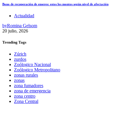
Bono de recuperación de enseres: estos los montos según nivel de afectación
Actualidad
by
Romina Gelsom
20 julio, 2026
Trending
Tags
Zúrich
zurdos
Zoólogico Nacional
Zoólogico Metropolitano
zonas rurales
zonas
zona fumadores
zona de emergencia
zona centro
Zona Central