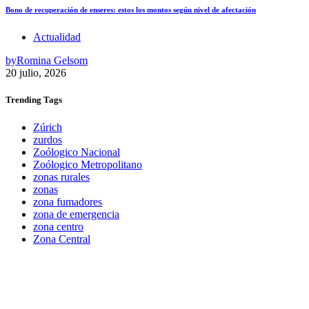
Bono de recuperación de enseres: estos los montos según nivel de afectación
Actualidad
by
Romina Gelsom
20 julio, 2026
Trending
Tags
Zúrich
zurdos
Zoólogico Nacional
Zoólogico Metropolitano
zonas rurales
zonas
zona fumadores
zona de emergencia
zona centro
Zona Central