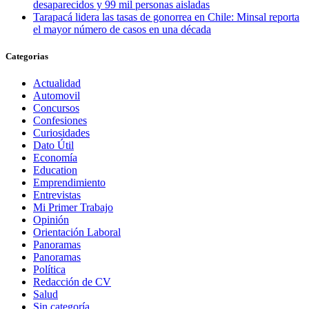
desaparecidos y 99 mil personas aisladas
Tarapacá lidera las tasas de gonorrea en Chile: Minsal reporta
el mayor número de casos en una década
Categorias
Actualidad
Automovil
Concursos
Confesiones
Curiosidades
Dato Útil
Economía
Education
Emprendimiento
Entrevistas
Mi Primer Trabajo
Opinión
Orientación Laboral
Panoramas
Panoramas
Política
Redacción de CV
Salud
Sin categoría