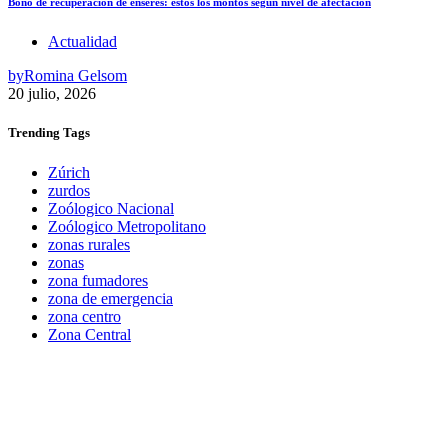
Bono de recuperación de enseres: estos los montos según nivel de afectación
Actualidad
by
Romina Gelsom
20 julio, 2026
Trending
Tags
Zúrich
zurdos
Zoólogico Nacional
Zoólogico Metropolitano
zonas rurales
zonas
zona fumadores
zona de emergencia
zona centro
Zona Central