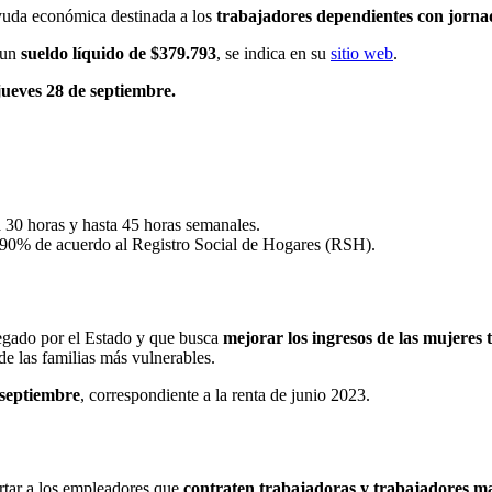
yuda económica destinada a los
trabajadores dependientes con jorna
r un
sueldo líquido de $379.793
, se indica en su
sitio web
.
 jueves 28 de septiembre.
a 30 horas y hasta 45 horas semanales.
l 90% de acuerdo al Registro Social de Hogares (RSH).
regado por el Estado y que busca
mejorar los ingresos de las mujeres
e las familias más vulnerables.
 septiembre
, correspondiente a la renta de junio 2023.
tar a los empleadores que
contraten trabajadoras y trabajadores ma