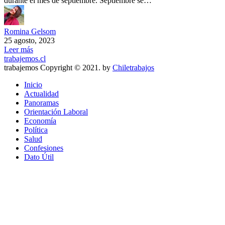
durante el mes de septiembre. Septiembre se…
Romina Gelsom
25 agosto, 2023
Leer más
trabajemos.cl
trabajemos Copyright © 2021. by
Chiletrabajos
Inicio
Actualidad
Panoramas
Orientación Laboral
Economía
Política
Salud
Confesiones
Dato Útil