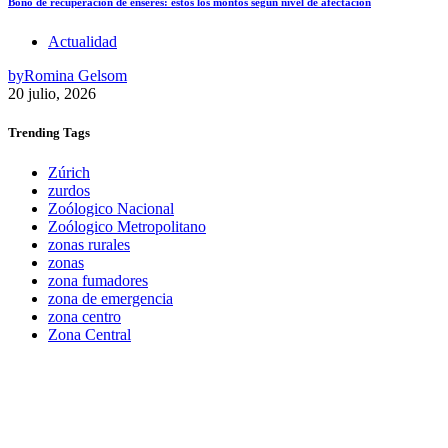
Bono de recuperación de enseres: estos los montos según nivel de afectación
Actualidad
by
Romina Gelsom
20 julio, 2026
Trending
Tags
Zúrich
zurdos
Zoólogico Nacional
Zoólogico Metropolitano
zonas rurales
zonas
zona fumadores
zona de emergencia
zona centro
Zona Central