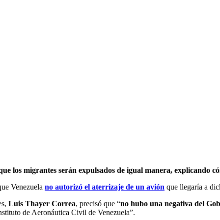
ó que los migrantes serán expulsados de igual manera, explicando c
 que Venezuela
no autorizó el aterrizaje de un avión
que llegaría a di
es,
Luis Thayer Correa
, precisó que “
no hubo una negativa del Gob
Instituto de Aeronáutica Civil de Venezuela”.