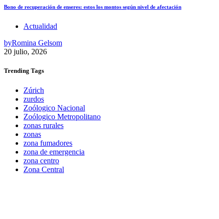
Bono de recuperación de enseres: estos los montos según nivel de afectación
Actualidad
by
Romina Gelsom
20 julio, 2026
Trending
Tags
Zúrich
zurdos
Zoólogico Nacional
Zoólogico Metropolitano
zonas rurales
zonas
zona fumadores
zona de emergencia
zona centro
Zona Central