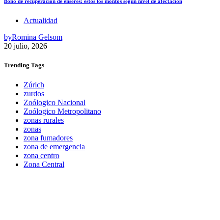
Bono de recuperación de enseres: estos los montos según nivel de afectación
Actualidad
by
Romina Gelsom
20 julio, 2026
Trending
Tags
Zúrich
zurdos
Zoólogico Nacional
Zoólogico Metropolitano
zonas rurales
zonas
zona fumadores
zona de emergencia
zona centro
Zona Central