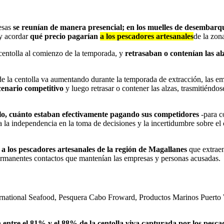
esas
se reunían de manera presencial; en los muelles de desembarq
y acordar
qué precio pagarían
a los pescadores artesanales
de la zona
entolla al comienzo de la temporada, y
retrasaban o contenían las al
e la centolla va aumentando durante la temporada de extracción, las em
cenario competitivo
y luego retrasar o contener las alzas, trasmitiéndos
o, cuánto estaban efectivamente pagando sus competidores
-para c
ma la independencia en la toma de decisiones y la incertidumbre sobre e
o a los pescadores artesanales de la región de Magallanes
que extrae
ermanentes contactos que mantenían las empresas y personas acusadas.
ernational Seafood, Pesquera Cabo Froward, Productos Marinos Puerto 
 entre el 81% y el 88% de la centolla viva capturada por los pesca