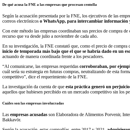
De qué acusa la FNE a las empresas que procesan centolla
Según la acusación presentada por la FNE, los ejecutivos de las empr
correos electrónicos
o WhatsApp, para intercambiar información
Con este método las empresas coordinaban sus precios de compra de c
recurso que va desde julio a noviembre de cada año.
En su investigación, la FNE constató que, como el precio de compra d
inicio de temporada más bajo que el que se habría dado en un es
actuando de manera coordinada frente a los pescadores.
“Al comunicarse, las empresas requeridas
corroboraban, por ejempl
cuál sería su estrategia en futuras compras, neutralizando de esta for
competitivo”, dice el requerimiento de la FNE.
La investigación da cuenta de que
esta práctica generó un perjuici
aquellos que hubiesen percibido en un mercado competitivo sin los p
Cuáles son las empresas involucradas
Las
empresas acusadas
son Elaboradora de Alimentos Porvenir, Int
Bakkavör.
Según la acusación, estas compañías, entre 2017 y 2021,
adquirieron