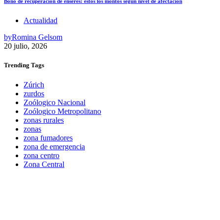
Bono de recuperación de enseres: estos los montos según nivel de afectación
Actualidad
by
Romina Gelsom
20 julio, 2026
Trending
Tags
Zúrich
zurdos
Zoólogico Nacional
Zoólogico Metropolitano
zonas rurales
zonas
zona fumadores
zona de emergencia
zona centro
Zona Central