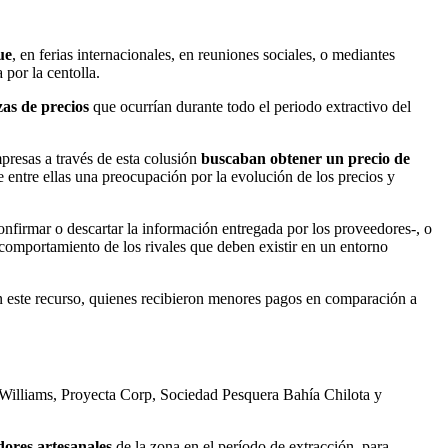
ue
, en ferias internacionales, en reuniones sociales, o mediantes
 por la centolla.
zas de precios
que ocurrían durante todo el periodo extractivo del
presas a través de esta colusión
buscaban obtener un precio de
e entre ellas una preocupación por la evolución de los precios y
onfirmar o descartar la información entregada por los proveedores-, o
l comportamiento de los rivales que deben existir en un entorno
n este recurso, quienes recibieron menores pagos en comparación a
Williams, Proyecta Corp, Sociedad Pesquera Bahía Chilota y
dores artesanales
de la zona en el período de extracción, para