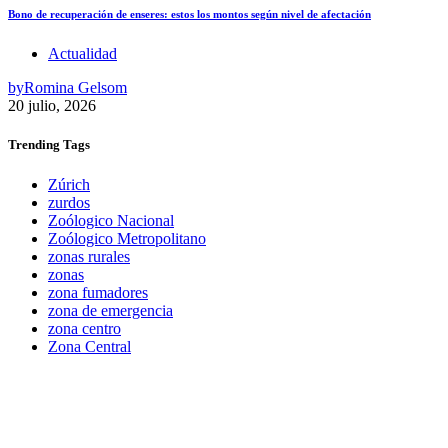
Bono de recuperación de enseres: estos los montos según nivel de afectación
Actualidad
by
Romina Gelsom
20 julio, 2026
Trending
Tags
Zúrich
zurdos
Zoólogico Nacional
Zoólogico Metropolitano
zonas rurales
zonas
zona fumadores
zona de emergencia
zona centro
Zona Central