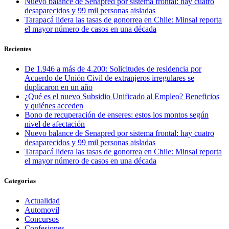
Nuevo balance de Senapred por sistema frontal: hay cuatro
desaparecidos y 99 mil personas aisladas
Tarapacá lidera las tasas de gonorrea en Chile: Minsal reporta
el mayor número de casos en una década
Recientes
De 1.946 a más de 4.200: Solicitudes de residencia por
Acuerdo de Unión Civil de extranjeros irregulares se
duplicaron en un año
¿Qué es el nuevo Subsidio Unificado al Empleo? Beneficios
y quiénes acceden
Bono de recuperación de enseres: estos los montos según
nivel de afectación
Nuevo balance de Senapred por sistema frontal: hay cuatro
desaparecidos y 99 mil personas aisladas
Tarapacá lidera las tasas de gonorrea en Chile: Minsal reporta
el mayor número de casos en una década
Categorias
Actualidad
Automovil
Concursos
Confesiones