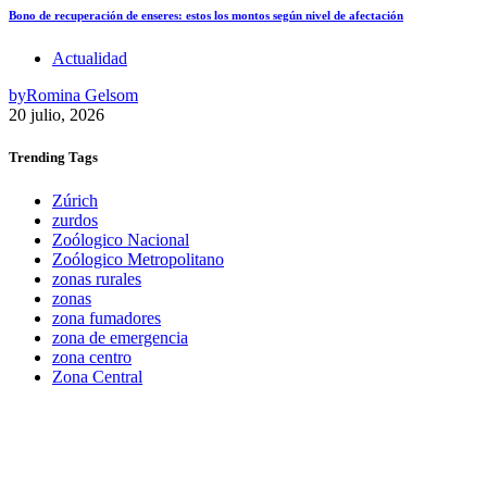
Bono de recuperación de enseres: estos los montos según nivel de afectación
Actualidad
by
Romina Gelsom
20 julio, 2026
Trending
Tags
Zúrich
zurdos
Zoólogico Nacional
Zoólogico Metropolitano
zonas rurales
zonas
zona fumadores
zona de emergencia
zona centro
Zona Central