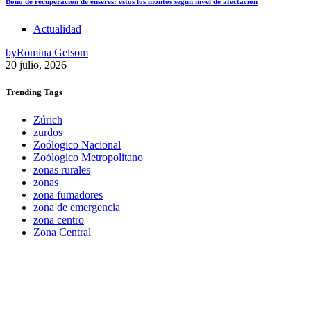
Bono de recuperación de enseres: estos los montos según nivel de afectación
Actualidad
by
Romina Gelsom
20 julio, 2026
Trending
Tags
Zúrich
zurdos
Zoólogico Nacional
Zoólogico Metropolitano
zonas rurales
zonas
zona fumadores
zona de emergencia
zona centro
Zona Central