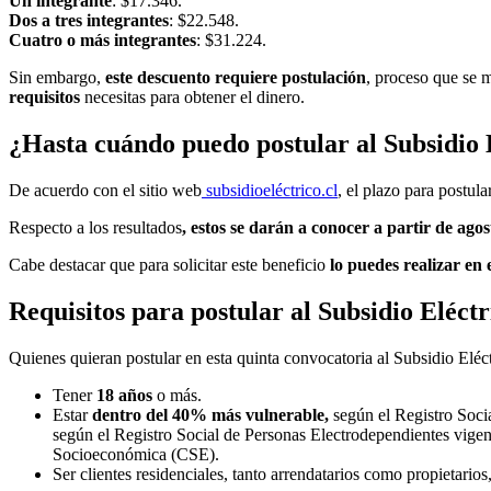
Un integrante
: $17.346.
Dos a tres integrantes
: $22.548.
Cuatro o más integrantes
: $31.224.
Sin embargo,
este descuento requiere postulación
, proceso que se 
requisitos
necesitas para obtener el dinero.
¿Hasta cuándo puedo postular al Subsidio 
De acuerdo con el sitio web
subsidioeléctrico.cl
, el plazo para postula
Respecto a los resultados
, estos se darán a conocer a partir de ago
Cabe destacar que para solicitar este beneficio
lo puedes realizar en 
Requisitos para postular al Subsidio Eléctr
Quienes quieran postular en esta quinta convocatoria al Subsidio Eléc
Tener
18 años
o más.
Estar
dentro del 40% más vulnerable,
según el Registro Soc
según el Registro Social de Personas Electrodependientes vigen
Socioeconómica (CSE).
Ser clientes residenciales, tanto arrendatarios como propietarios