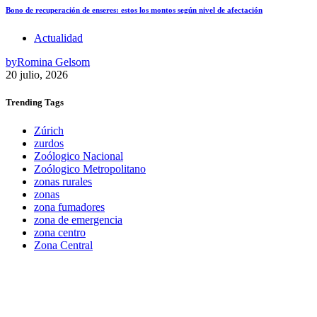
Bono de recuperación de enseres: estos los montos según nivel de afectación
Actualidad
by
Romina Gelsom
20 julio, 2026
Trending
Tags
Zúrich
zurdos
Zoólogico Nacional
Zoólogico Metropolitano
zonas rurales
zonas
zona fumadores
zona de emergencia
zona centro
Zona Central