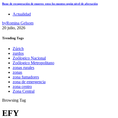
Bono de recuperación de enseres: estos los montos según nivel de afectación
Actualidad
by
Romina Gelsom
20 julio, 2026
Trending
Tags
Zúrich
zurdos
Zoólogico Nacional
Zoólogico Metropolitano
zonas rurales
zonas
zona fumadores
zona de emergencia
zona centro
Zona Central
Browsing Tag
EFY