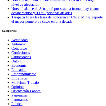
Bono de recuperación de enseres: estos los montos según
nivel de afectación
Nuevo balance de Senapred por sistema frontal: hay cuatro
desaparecidos y 99 mil personas aisladas
Tarapacá lidera las tasas de gonorrea en Chile: Minsal reporta
el mayor número de casos en una década
Categorias
Actualidad
Automovil
Concursos
Confesiones
Curiosidades
Dato Útil
Economía
Education
Emprendimiento
Entrevistas
Mi Primer Trabajo
Opinión
Orientación Laboral
Panoramas
Panoramas
Política