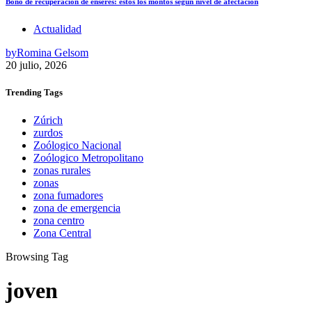
Bono de recuperación de enseres: estos los montos según nivel de afectación
Actualidad
by
Romina Gelsom
20 julio, 2026
Trending
Tags
Zúrich
zurdos
Zoólogico Nacional
Zoólogico Metropolitano
zonas rurales
zonas
zona fumadores
zona de emergencia
zona centro
Zona Central
Browsing Tag
joven