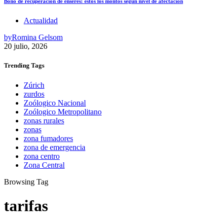
Bono de recuperación de enseres: estos los montos según nivel de afectación
Actualidad
by
Romina Gelsom
20 julio, 2026
Trending
Tags
Zúrich
zurdos
Zoólogico Nacional
Zoólogico Metropolitano
zonas rurales
zonas
zona fumadores
zona de emergencia
zona centro
Zona Central
Browsing Tag
tarifas