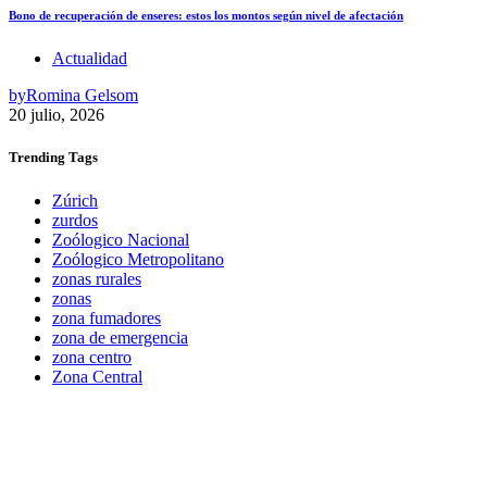
Bono de recuperación de enseres: estos los montos según nivel de afectación
Actualidad
by
Romina Gelsom
20 julio, 2026
Trending
Tags
Zúrich
zurdos
Zoólogico Nacional
Zoólogico Metropolitano
zonas rurales
zonas
zona fumadores
zona de emergencia
zona centro
Zona Central