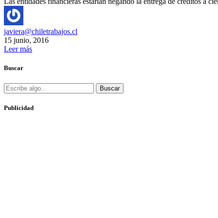
Las entidades financieras estarían negando la entrega de créditos a c
javiera@chiletrabajos.cl
15 junio, 2016
Leer más
Buscar
Buscar
Publicidad