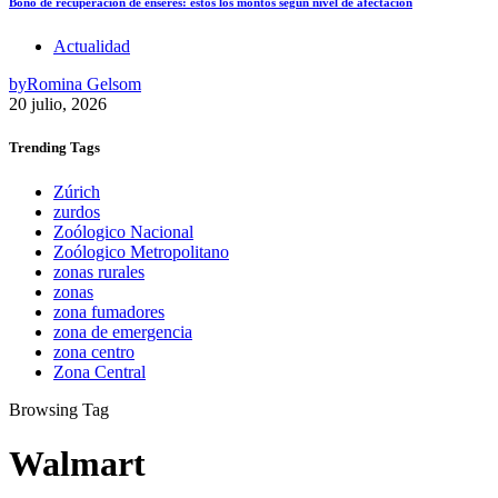
Bono de recuperación de enseres: estos los montos según nivel de afectación
Actualidad
by
Romina Gelsom
20 julio, 2026
Trending
Tags
Zúrich
zurdos
Zoólogico Nacional
Zoólogico Metropolitano
zonas rurales
zonas
zona fumadores
zona de emergencia
zona centro
Zona Central
Browsing Tag
Walmart