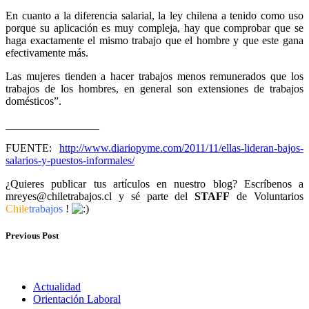
En cuanto a la diferencia salarial, la ley chilena a tenido como uso
porque su aplicación es muy compleja, hay que comprobar que se
haga exactamente el mismo trabajo que el hombre y que este gana
efectivamente más.
Las mujeres tienden a hacer trabajos menos remunerados que los
trabajos de los hombres, en general son extensiones de trabajos
domésticos”.
_________________
FUENTE:
http://www.diariopyme.com/2011/11/ellas-lideran-bajos-
salarios-y-puestos-informales/
¿Quieres publicar tus artículos en nuestro blog? Escríbenos a
mreyes@chiletrabajos.cl y sé parte del
STAFF
de Voluntarios
Chile
trabajos
!
Previous Post
Actualidad
Orientación Laboral