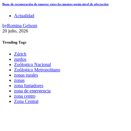
Bono de recuperación de enseres: estos los montos según nivel de afectación
Actualidad
by
Romina Gelsom
20 julio, 2026
Trending
Tags
Zúrich
zurdos
Zoólogico Nacional
Zoólogico Metropolitano
zonas rurales
zonas
zona fumadores
zona de emergencia
zona centro
Zona Central