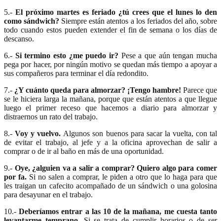
5.-
El próximo martes es feriado ¿tú crees que el lunes lo den
como sándwich?
Siempre están atentos a los feriados del año, sobre
todo cuando estos pueden extender el fin de semana o los días de
descanso.
6.-
Si termino esto ¿me puedo ir?
Pese a que aún tengan mucha
pega por hacer, por ningún motivo se quedan más tiempo a apoyar a
sus compañeros para terminar el día redondito.
7.-
¿Y cuánto queda para almorzar? ¡Tengo hambre!
Parece que
se le hiciera larga la mañana, porque que están atentos a que llegue
luego el primer receso que hacemos a diario para almorzar y
distraernos un rato del trabajo.
8.-
Voy y vuelvo.
Algunos son buenos para sacar la vuelta, con tal
de evitar el trabajo, al jefe y a la oficina aprovechan de salir a
comprar o de ir al baño en más de una oportunidad.
9.-
Oye, ¿alguien va a salir a comprar? Quiero algo para comer
por fa.
Si no salen a comprar, le piden a otro que lo haga para que
les traigan un cafecito acompañado de un sándwich o una golosina
para desayunar en el trabajo.
10.-
Deberíamos entrar a las 10 de la mañana,
me cuesta tanto
levantarme temprano.
Si se trata de cumplir horarios o de ser