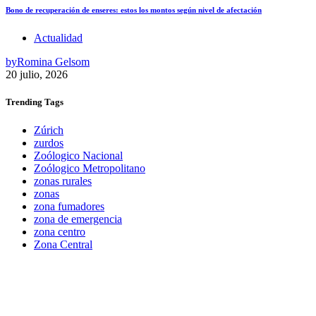
Bono de recuperación de enseres: estos los montos según nivel de afectación
Actualidad
by
Romina Gelsom
20 julio, 2026
Trending
Tags
Zúrich
zurdos
Zoólogico Nacional
Zoólogico Metropolitano
zonas rurales
zonas
zona fumadores
zona de emergencia
zona centro
Zona Central