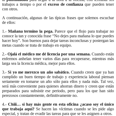
trabajos a tiempo o por el
exceso de confianza
que pueden tener
con otros.
A continuación, algunas de las típicas frases que solemos escuchar
de ellos:
1.-
Mañana termino la pega.
Parece que el flojo para trabajar no
conoce la tan y conocida frase “No dejes para mañana lo que puedes
hacer hoy”. Son buenos para dejar tareas inconclusas y postergan las
metas cuando se trata de trabajo en equipo.
2.-
Ojalá el médico me dé licencia por una semana.
Cuando están
enfermos anhelan tener varios días para recuperarse, mientras más
larga sea la licencia médica, mejor para ellos.
3.-
Si yo me merezco un año sabático.
Cuando creen que ya han
cumplido un buen tiempo de trabajo y experiencia laboral piensan
seriamente en tomarse un año sólo para ellos y nada más. Tal vez,
será más conveniente para quienes ahorran dinero y creen que están
preparados para subsistir ese periodo, pero para los que han sido
perezosos constantemente, definitivamente no.
4.-
Chiii… si hay más gente en esta oficina ¿acaso soy el único
que trabaja aquí?
Se hacen las víctimas cuando se les pide algo
especial, y tratan de evadir las tareas para que se les asignen a otros.