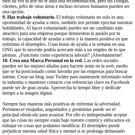
bien tal vez tu jefe no te dará una recomendación, pero tus colegas,
clientes, jefes de otras áreas e incluso recursos humanos pueden ser
una opción.
9. Haz trabajo voluntario.
El trabajo voluntario no solo es una
oportunidad de ayudar a otros, también nos permite ejercitar nuestras
habilidades. Al hacer voluntariado puedes ser un candidato más
atractivo para una empresa porque demuestras la pasión por tu
trabajo, la capacidad de ayudar a otros y la manera positiva en que
enfrentas el desempleo. Unas horas de ayuda a la semana en una
ONG que lo necesite podría acercarte más a un empleo de lo que
piensas. ¿Funciona como experiencia laboral? ¡Absolutamente!
10. Crea una Marca Personal en la red.
Las redes sociales
pueden ser las mejores aliadas para hacerte notar en la
web
, medio
que se ha posicionado como favorito por las empresas para buscar
talento. Crear un blog, usar Twitter para mantenerte informado sobre
tu industria o mantener contacto con referencias clave en Facebook
puede ser de gran ayuda. Aprovecha tu tiempo libre y dedícale
tiempo a tu imagen digital.
Siempre hay maneras más positivas de enfrentar la adversidad.
Permanecer enojados, angustiados y pesimistas puede ser el
principal obstáculo para avanzar. Por ello es indispensable aceptar
que las cosas no siempre están bajo nuestro control y enfocarnos en
trabajar en cosas que podamos modificar. El desempleo puede
perjudicar nuestra salud física y mental si se prolonga demasiado