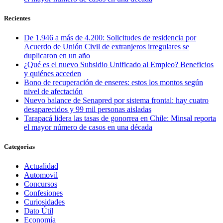
Recientes
De 1.946 a más de 4.200: Solicitudes de residencia por
Acuerdo de Unión Civil de extranjeros irregulares se
duplicaron en un año
¿Qué es el nuevo Subsidio Unificado al Empleo? Beneficios
y quiénes acceden
Bono de recuperación de enseres: estos los montos según
nivel de afectación
Nuevo balance de Senapred por sistema frontal: hay cuatro
desaparecidos y 99 mil personas aisladas
Tarapacá lidera las tasas de gonorrea en Chile: Minsal reporta
el mayor número de casos en una década
Categorias
Actualidad
Automovil
Concursos
Confesiones
Curiosidades
Dato Útil
Economía