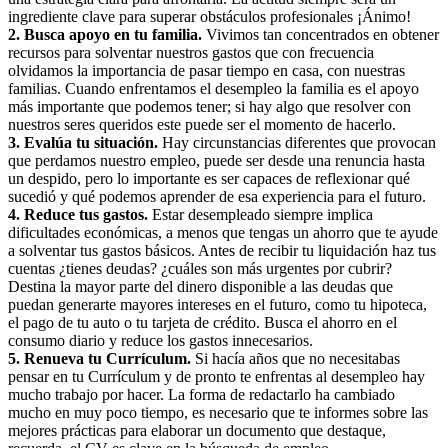
ingrediente clave para superar obstáculos profesionales ¡Ánimo!
2. Busca apoyo en tu familia.
Vivimos tan concentrados en obtener
recursos para solventar nuestros gastos que con frecuencia
olvidamos la importancia de pasar tiempo en casa, con nuestras
familias. Cuando enfrentamos el desempleo la familia es el apoyo
más importante que podemos tener; si hay algo que resolver con
nuestros seres queridos este puede ser el momento de hacerlo.
3. Evalúa tu situación.
Hay circunstancias diferentes que provocan
que perdamos nuestro empleo, puede ser desde una renuncia hasta
un despido, pero lo importante es ser capaces de reflexionar qué
sucedió y qué podemos aprender de esa experiencia para el futuro.
4. Reduce tus gastos.
Estar desempleado siempre implica
dificultades económicas, a menos que tengas un ahorro que te ayude
a solventar tus gastos básicos. Antes de recibir tu liquidación haz tus
cuentas ¿tienes deudas? ¿cuáles son más urgentes por cubrir?
Destina la mayor parte del dinero disponible a las deudas que
puedan generarte mayores intereses en el futuro, como tu hipoteca,
el pago de tu auto o tu tarjeta de crédito. Busca el ahorro en el
consumo diario y reduce los gastos innecesarios.
5. Renueva tu Currículum.
Si hacía años que no necesitabas
pensar en tu Currículum y de pronto te enfrentas al desempleo hay
mucho trabajo por hacer. La forma de redactarlo ha cambiado
mucho en muy poco tiempo, es necesario que te informes sobre las
mejores prácticas para elaborar un documento que destaque,