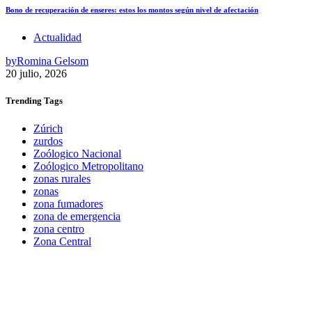
Bono de recuperación de enseres: estos los montos según nivel de afectación
Actualidad
by
Romina Gelsom
20 julio, 2026
Trending
Tags
Zúrich
zurdos
Zoólogico Nacional
Zoólogico Metropolitano
zonas rurales
zonas
zona fumadores
zona de emergencia
zona centro
Zona Central