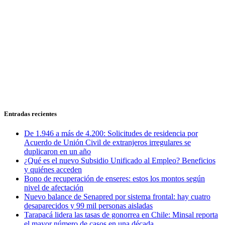
Entradas recientes
De 1.946 a más de 4.200: Solicitudes de residencia por
Acuerdo de Unión Civil de extranjeros irregulares se
duplicaron en un año
¿Qué es el nuevo Subsidio Unificado al Empleo? Beneficios
y quiénes acceden
Bono de recuperación de enseres: estos los montos según
nivel de afectación
Nuevo balance de Senapred por sistema frontal: hay cuatro
desaparecidos y 99 mil personas aisladas
Tarapacá lidera las tasas de gonorrea en Chile: Minsal reporta
el mayor número de casos en una década