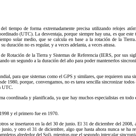
 del tiempo de forma extremadamente precisa utilizando relojes atóm
ordinado (UTC). La desventaja, porque siempre hay una, es que este tip
empo solar medio, que se calcula en base a la rotación de la Tierra. 
 su duración no es regular, y a veces adelanta, a veces atrasa.
l de Rotación de la Tierra y Sistemas de Referencia (IERS, por sus sigl
tando un segundo a la duración del año para poder mantenerlos sincron
undial, para que sistemas como el GPS y similares, que requieren una 
de 1980, porque, convengamos, no es tarea sencilla sincronizar todos e
ra UTC.
orma coordinada y planificada, ya que hay muchos especialistas en todo 
1998 y el primero fue en 1970.
tros se insertaron en la del 30 de junio. El 31 de diciembre del 2008,
junio, y otro el 31 de diciembre, algo que hasta ahora nunca se ha re
completos alrededor del Sol), mientras que el segundo intercalar sincroni