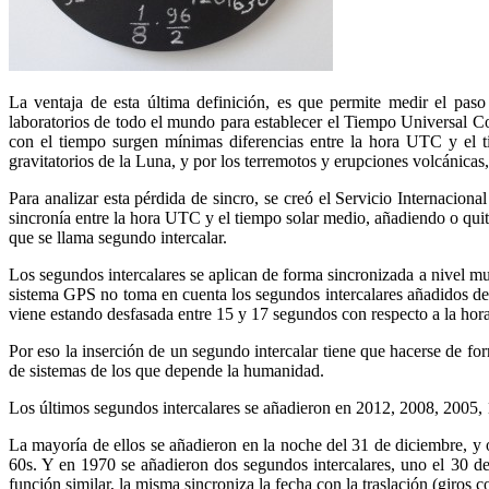
La ventaja de esta última definición, es que permite medir el paso
laboratorios de todo el mundo para establecer el Tiempo Universal Co
con el tiempo surgen mínimas diferencias entre la hora UTC y el ti
gravitatorios de la Luna, y por los terremotos y erupciones volcánicas,
Para analizar esta pérdida de sincro, se creó el Servicio Internaciona
sincronía entre la hora UTC y el tiempo solar medio, añadiendo o qui
que se llama segundo intercalar.
Los segundos intercalares se aplican de forma sincronizada a nivel m
sistema GPS no toma en cuenta los segundos intercalares añadidos des
viene estando desfasada entre 15 y 17 segundos con respecto a la ho
Por eso la inserción de un segundo intercalar tiene que hacerse de f
de sistemas de los que depende la humanidad.
Los últimos segundos intercalares se añadieron en 2012, 2008, 2005, 
La mayoría de ellos se añadieron en la noche del 31 de diciembre, y o
60s. Y en 1970 se añadieron dos segundos intercalares, uno el 30 de 
función similar, la misma sincroniza la fecha con la traslación (giros 