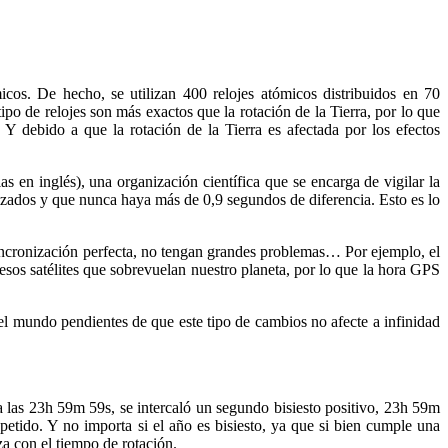
icos. De hecho, se utilizan 400 relojes atómicos distribuidos en 70
o de relojes son más exactos que la rotación de la Tierra, por lo que
Y debido a que la rotación de la Tierra es afectada por los efectos
as en inglés), una organización científica que se encarga de vigilar la
izados y que nunca haya más de 0,9 segundos de diferencia. Esto es lo
sincronización perfecta, no tengan grandes problemas… Por ejemplo, el
sos satélites que sobrevuelan nuestro planeta, por lo que la hora GPS
el mundo pendientes de que este tipo de cambios no afecte a infinidad
 a las 23h 59m 59s, se intercaló un segundo bisiesto positivo, 23h 59m
petido. Y no importa si el año es bisiesto, ya que si bien cumple una
za con el tiempo de rotación.