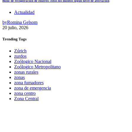
Bono de recuperación de enseres: estos los montos según nivel de afectación
Actualidad
by
Romina Gelsom
20 julio, 2026
Trending
Tags
Zúrich
zurdos
Zoólogico Nacional
Zoólogico Metropolitano
zonas rurales
zonas
zona fumadores
zona de emergencia
zona centro
Zona Central