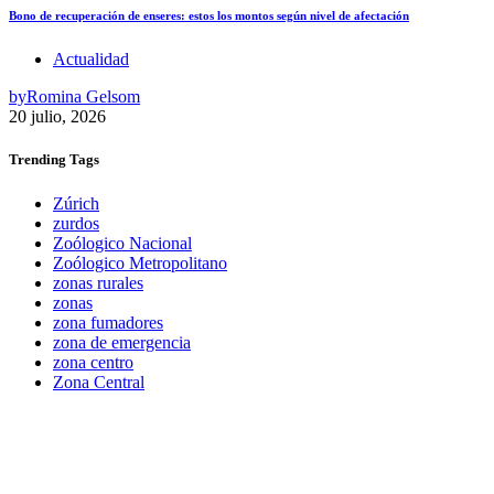
Bono de recuperación de enseres: estos los montos según nivel de afectación
Actualidad
by
Romina Gelsom
20 julio, 2026
Trending
Tags
Zúrich
zurdos
Zoólogico Nacional
Zoólogico Metropolitano
zonas rurales
zonas
zona fumadores
zona de emergencia
zona centro
Zona Central