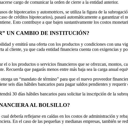
hacerse cargo de comunicar la orden de cierre a la entidad anterior.
asos de hipotecarios y automotrices, se utiliza la figura de la subrogaci
caso de créditos hipotecarios), pasará automáticamente a garantizar el 
ntiene. Esto contribuye a que bajen sustantivamente los costos monetari
R” UN CAMBIO DE INSTITUCIÓN?
abilidad y emitirá una oferta con los productos y condiciones con una vi
 al cliente, ya que cada entidad financiera cuenta con exigencias y polí
ar el o los productos o servicios financieros que se ofrezcan, montos, c
. Recuerda que pagarás menos entre más baja sea la carga anual equival
se otorga un “mandato de término” para que el nuevo proveedor financie
iene seis días hábiles bancarios para pagar saldos pendientes y requerir 
 tendrá 30 días hábiles bancarios para solicitar la inscripción de la su
NANCIERA AL BOLSILLO?
ual debería reflejarse en caídas en los costos de administración y rebaj
nanciera. En el caso de las pequeñas y medianas empresas, también se red