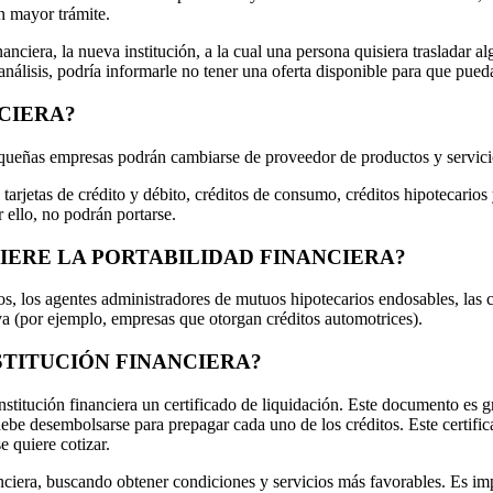
in mayor trámite.
nanciera, la nueva institución, a la cual una persona quisiera trasladar 
e análisis, podría informarle no tener una oferta disponible para que pued
CIERA?
pequeñas empresas podrán cambiarse de proveedor de productos y servici
, tarjetas de crédito y débito, créditos de consumo, créditos hipotecario
 ello, no podrán portarse.
FIERE LA PORTABILIDAD FINANCIERA?
s, los agentes administradores de mutuos hipotecarios endosables, las co
a (por ejemplo, empresas que otorgan créditos automotrices).
STITUCIÓN FINANCIERA?
institución financiera un certificado de liquidación. Este documento es 
debe desembolsarse para prepagar cada uno de los créditos. Este certifi
e quiere cotizar.
nanciera, buscando obtener condiciones y servicios más favorables. Es im