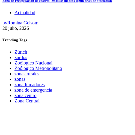
Bono de recuperación de enseres: estos los montos según nivel de afectación
Actualidad
by
Romina Gelsom
20 julio, 2026
Trending
Tags
Zúrich
zurdos
Zoólogico Nacional
Zoólogico Metropolitano
zonas rurales
zonas
zona fumadores
zona de emergencia
zona centro
Zona Central