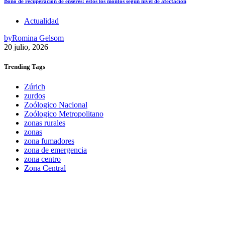
Bono de recuperación de enseres: estos los montos según nivel de afectación
Actualidad
by
Romina Gelsom
20 julio, 2026
Trending
Tags
Zúrich
zurdos
Zoólogico Nacional
Zoólogico Metropolitano
zonas rurales
zonas
zona fumadores
zona de emergencia
zona centro
Zona Central