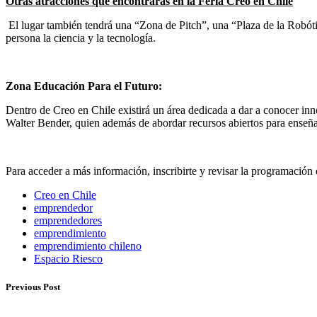
Otras atracciones que encontrar
á
s en la Feria Creo en Chile
El lugar también tendrá una “Zona de Pitch”, una “Plaza de la Robót
persona la ciencia y la tecnología.
Zona Educaci
ó
n Para el Futuro:
Dentro de Creo en Chile existirá un área dedicada a dar a conocer inn
Walter Bender, quien además de abordar recursos abiertos para enseña
Para acceder a más información, inscribirte y revisar la programación
Creo en Chile
emprendedor
emprendedores
emprendimiento
emprendimiento chileno
Espacio Riesco
Previous Post