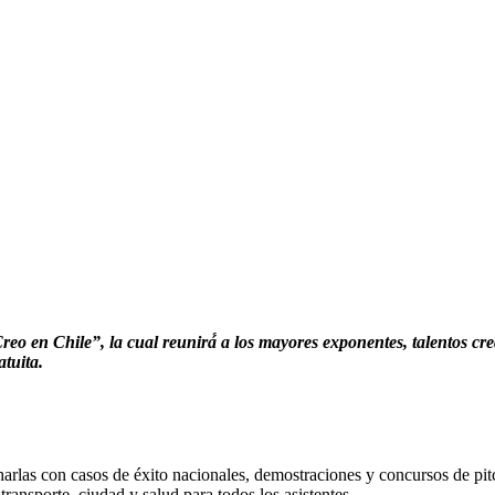
“Creo en Chile”, la cual reunirá́ a los mayores exponentes, talentos 
tuita.
harlas con casos de éxito nacionales, demostraciones y concursos de pit
ransporte, ciudad y salud para todos los asistentes.