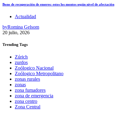
Bono de recuperación de enseres: estos los montos según nivel de afectación
Actualidad
by
Romina Gelsom
20 julio, 2026
Trending
Tags
Zúrich
zurdos
Zoólogico Nacional
Zoólogico Metropolitano
zonas rurales
zonas
zona fumadores
zona de emergencia
zona centro
Zona Central