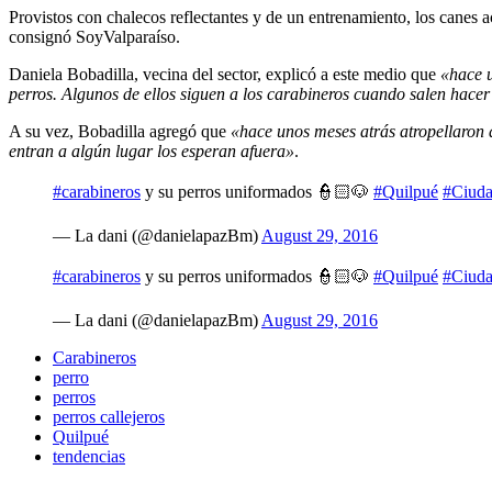
Provistos con chalecos reflectantes y de un entrenamiento, los canes a
consignó SoyValparaíso.
Daniela Bobadilla, vecina del sector, explicó a este medio que
«hace u
perros. Algunos de ellos siguen a los carabineros cuando salen hacer
A su vez, Bobadilla agregó que
«hace unos meses atrás atropellaron 
entran a algún lugar los esperan afuera»
.
#carabineros
y su perros uniformados 👮🏻🐶
#Quilpué
#Ciud
— La dani (@danielapazBm)
August 29, 2016
#carabineros
y su perros uniformados 👮🏻🐶
#Quilpué
#Ciud
— La dani (@danielapazBm)
August 29, 2016
Carabineros
perro
perros
perros callejeros
Quilpué
tendencias