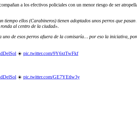
compañan a los efectivos policiales con un menor riesgo de ser atropell
n tiempo ellos (Carabineros) tienen adoptados unos perros que pasan
 ronda al centro de la ciudad»
.
a uno de esos perros afuera de la comisaría… por eso la iniciativa, po
adDelSol
☀️
pic.twitter.com/9Y6xtTwFkf
adDelSol
☀️
pic.twitter.com/GE7YEtlw3y