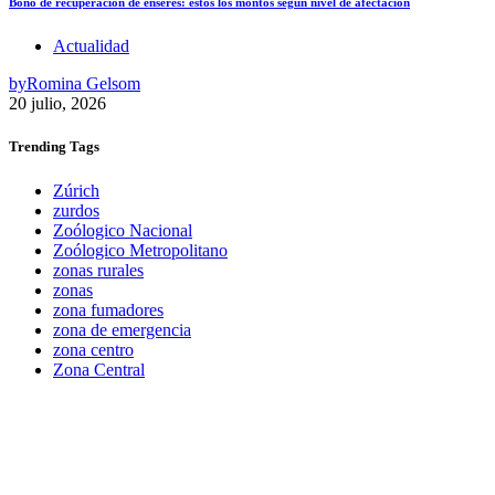
Bono de recuperación de enseres: estos los montos según nivel de afectación
Actualidad
by
Romina Gelsom
20 julio, 2026
Trending
Tags
Zúrich
zurdos
Zoólogico Nacional
Zoólogico Metropolitano
zonas rurales
zonas
zona fumadores
zona de emergencia
zona centro
Zona Central