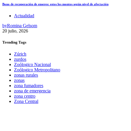
Bono de recuperación de enseres: estos los montos según nivel de afectación
Actualidad
by
Romina Gelsom
20 julio, 2026
Trending
Tags
Zúrich
zurdos
Zoólogico Nacional
Zoólogico Metropolitano
zonas rurales
zonas
zona fumadores
zona de emergencia
zona centro
Zona Central