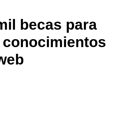
mil becas para
n conocimientos
 web