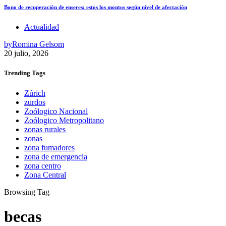
Bono de recuperación de enseres: estos los montos según nivel de afectación
Actualidad
by
Romina Gelsom
20 julio, 2026
Trending
Tags
Zúrich
zurdos
Zoólogico Nacional
Zoólogico Metropolitano
zonas rurales
zonas
zona fumadores
zona de emergencia
zona centro
Zona Central
Browsing Tag
becas