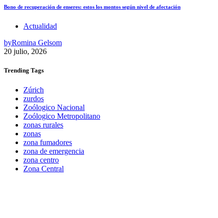
Bono de recuperación de enseres: estos los montos según nivel de afectación
Actualidad
by
Romina Gelsom
20 julio, 2026
Trending
Tags
Zúrich
zurdos
Zoólogico Nacional
Zoólogico Metropolitano
zonas rurales
zonas
zona fumadores
zona de emergencia
zona centro
Zona Central