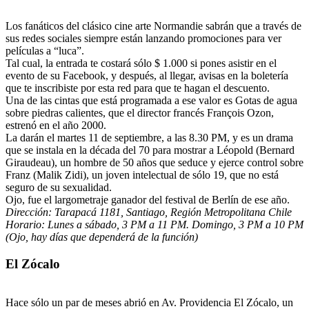
Los fanáticos del clásico cine arte Normandie sabrán que a través de
sus redes sociales siempre están lanzando promociones para ver
películas a “luca”.
Tal cual, la entrada te costará sólo $ 1.000 si pones asistir en el
evento de su Facebook, y después, al llegar, avisas en la boletería
que te inscribiste por esta red para que te hagan el descuento.
Una de las cintas que está programada a ese valor es Gotas de agua
sobre piedras calientes, que el director francés François Ozon,
estrenó en el año 2000.
La darán el martes 11 de septiembre, a las 8.30 PM, y es un drama
que se instala en la década del 70 para mostrar a Léopold (Bernard
Giraudeau), un hombre de 50 años que seduce y ejerce control sobre
Franz (Malik Zidi), un joven intelectual de sólo 19, que no está
seguro de su sexualidad.
Ojo, fue el largometraje ganador del festival de Berlín de ese año.
Dirección:
Tarapacá 1181,
Santiago, Región Metropolitana Chile
Horario:
Lunes a sábado, 3 PM a 11 PM. Domingo, 3 PM a 10 PM
(Ojo, hay días que dependerá de la función)
El Zócalo
Hace sólo un par de meses abrió en Av. Providencia El Zócalo, un