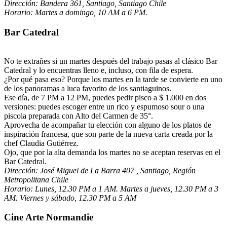
Dirección:
Bandera 361,
Santiago, Santiago Chile
Horario:
Martes a domingo, 10 AM a 6 PM.
Bar Catedral
No te extrañes si un martes después del trabajo pasas al clásico Bar
Catedral y lo encuentras lleno e, incluso, con fila de espera.
¿Por qué pasa eso? Porque los martes en la tarde se convierte en uno
de los panoramas a luca favorito de los santiaguinos.
Ese día, de 7 PM a 12 PM, puedes pedir pisco a $ 1.000 en dos
versiones: puedes escoger entre un rico y espumoso sour o una
piscola preparada con Alto del Carmen de 35°.
Aprovecha de acompañar tu elección con alguno de los platos de
inspiración francesa, que son parte de la nueva carta creada por la
chef Claudia Gutiérrez.
Ojo, que por la alta demanda los martes no se aceptan reservas en el
Bar Catedral.
Dirección:
José Miguel de La Barra 407 ,
Santiago, Región
Metropolitana Chile
Horario:
Lunes, 12.30 PM a 1 AM. Martes a jueves, 12.30 PM a 3
AM. Viernes y sábado, 12.30 PM a 5 AM
Cine Arte Normandie