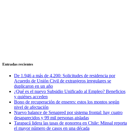
Entradas recientes
De 1.946 a más de 4.200: Solicitudes de residencia por
Acuerdo de Unión Civil de extranjeros irregulares se
duplicaron en un año
¿Qué es el nuevo Subsidio Unificado al Empleo? Beneficios
y quiénes acceden
Bono de recuperación de enseres: estos los montos según
nivel de afectación
Nuevo balance de Senapred por sistema frontal: hay cuatro
desaparecidos y 99 mil personas aisladas
Tarapacá lidera las tasas de gonorrea en Chile: Minsal reporta
el mayor número de casos en una década