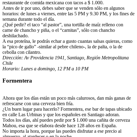
restaurante de comida mexicana con tacos a $ 1.000.
Antes de ir por uno, debes saber que se venden sólo en algunos
horarios: de lunes a viernes, entre las 5 PM y 9.30 PM, y los fines de
semana durante todo el día.
¿Qué pedir? el taco “al pastor”, una tortilla de maíz relleno con
carne de chancho y piña, o el “carnitas”, sólo con chancho
deshilachado.
A esa proteína, le podrás echar a gusto cuantas salsas quieras, como
la “pico de gallo” -similar al pebre chileno-, la de palta, o la de
cebolla con cilantro.
Dirección:
Av Providencia 1941,
Santiago, Región Metropolitana
Chile
Horario:
Lunes a domingo, 12 PM a 10 PM
Formentera
Ahora que los días están un poco más calurosos, dan más ganas de
refrescarse con una cerveza bien fría.
¿Un buen lugar para hacerlo? Formentera, ese bar de tapas ubicado
en calle Las Urbinas y que los españoles en Santiago adoran.
Todos los días, ahí puedes pedir por $ 1.000 una cañita de cerveza
Mahou, esa que se elabora desde hace 128 años en España.
No importa la hora, porque las puedes disfrutar a ese precio al
almuerzo, al atardecer o en la noche.