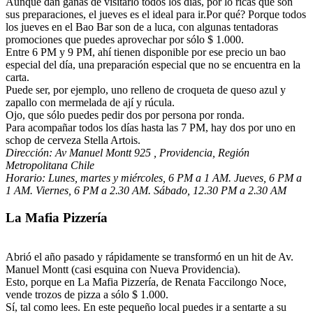
Aunque dan ganas de visitarlo todos los días, por lo ricas que son
sus preparaciones, el jueves es el ideal para ir.Por qué? Porque todos
los jueves en el Bao Bar son de a luca, con algunas tentadoras
promociones que puedes aprovechar por sólo $ 1.000.
Entre 6 PM y 9 PM, ahí tienen disponible por ese precio un bao
especial del día, una preparación especial que no se encuentra en la
carta.
Puede ser, por ejemplo, uno relleno de croqueta de queso azul y
zapallo con mermelada de ají y rúcula.
Ojo, que sólo puedes pedir dos por persona por ronda.
Para acompañar todos los días hasta las 7 PM, hay dos por uno en
schop de cerveza Stella Artois.
Dirección:
Av Manuel Montt 925 ,
Providencia, Región
Metropolitana Chile
Horario:
Lunes, martes y miércoles, 6 PM a 1 AM. Jueves, 6 PM a
1 AM. Viernes, 6 PM a 2.30 AM. Sábado, 12.30 PM a 2.30 AM
La Mafia Pizzería
Abrió el año pasado y rápidamente se transformó en un hit de Av.
Manuel Montt (casi esquina con Nueva Providencia).
Esto, porque en La Mafia Pizzería, de Renata Faccilongo Noce,
vende trozos de pizza a sólo $ 1.000.
Sí, tal como lees. En este pequeño local puedes ir a sentarte a su