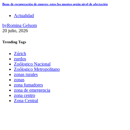
Bono de recuperación de enseres: estos los montos según nivel de afectación
Actualidad
by
Romina Gelsom
20 julio, 2026
Trending
Tags
Zúrich
zurdos
Zoólogico Nacional
Zoólogico Metropolitano
zonas rurales
zonas
zona fumadores
zona de emergencia
zona centro
Zona Central