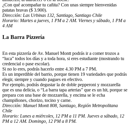
¿Con qué acompañar tu cañita? Con unas siempre bienvenidas
patatas bravas ($ 3.900).
Dirección:
Las Urbinas 132,
Santiago, Santiago Chile
Horario:
Martes a jueves, 1 PM a 2 AM. Viernes y sábado, 1 PM a
4 AM
La Barra Pizzería
En esta pizzería de Av. Manuel Montt podrás ir a comer trozos a
“luca” todos los días y a toda hora, si eres estudiante (mostrando tu
credencial o pase escolar).
Si no lo eres, podrás hacerlo entre 4.30 PM a 7 PM.
Es un imperdible del barrio, porque tienen 19 variedades que podrás
elegir, siempre y cuando pagues en efectivo.
Por ejemplo, podrás degustar la de doble pepperoni y mozzarella
que es una delicia, o “La barra tapa arterias” que es un hit, porque se
prepara con una base de mozzarella, y encima se le echa
champiñones, chorizo, tocino y carne.
Dirección:
Manuel Montt 808,
Santiago, Región Metropolitana
Chile
Horario:
Lunes a miércoles, 12 PM a 11 PM. Jueves a sábado, 12
PM a 12 AM. Domingo, 12 PM a 8 PM.