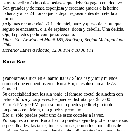
barra y pedir máximo dos pedazos que deberás pagan en efectivo.
Son grandes y de masa esponjosa y crocante gracias a la harina
italiana y a las 24 horas que la dejan reposar antes de meterla al
horno.
¿Algunas recomendadas? La de miel, nuez y queso de cabra que
seguro te encantará, o la de espinaca, ricota y cebolla. Una delicia.
Ojo, la puedes pedir con queso vegano.
Dirección:
Av Manuel Montt 183,
Santiago, Región Metropolitana
Chile
Horario:
Lunes a sábado, 12.30 PM a 10.30 PM
Ruca Bar
¿Panoramas a luca en el barrio Italia? Sí los hay y muy buenos,
como el que encuentras en el Ruca Bar, el estiloso local de Av.
Condell.
Su especialidad son los gin tonic, el famoso cóctel de ginebra con
bebida tónica y los jueves, los puedes disfrutar por $ 1.000.
Entre 6 PM y 9 PM, por eso precio puedes pedir el gin tonic
preparado con Mom, una ginebra premium.
Eso sí, sólo puedes pedir uno de estos cocteles a la vez.
Por supuesto que en Ruca Bar no puedes dejar de probar otra de sus
especialidades, las tapas, todas sabrosas, como los montaditos de
cerdo en focaccia casera o las tiras de pollo marinado y apanado en