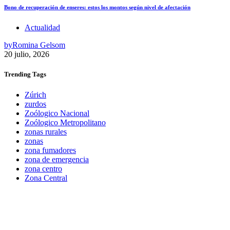
Bono de recuperación de enseres: estos los montos según nivel de afectación
Actualidad
by
Romina Gelsom
20 julio, 2026
Trending
Tags
Zúrich
zurdos
Zoólogico Nacional
Zoólogico Metropolitano
zonas rurales
zonas
zona fumadores
zona de emergencia
zona centro
Zona Central