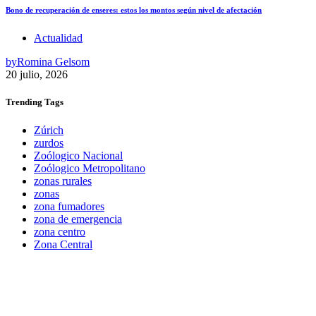
Bono de recuperación de enseres: estos los montos según nivel de afectación
Actualidad
by
Romina Gelsom
20 julio, 2026
Trending
Tags
Zúrich
zurdos
Zoólogico Nacional
Zoólogico Metropolitano
zonas rurales
zonas
zona fumadores
zona de emergencia
zona centro
Zona Central