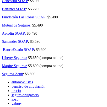
Cencosud SOAP
: $5.080
BanInter SOAP
: $5.220
Fundación Las Rosas SOAP:
$5.490
Mutual de Seguros:
$5.490
Aprofin SOAP:
$5.490
Santander SOAP
: $5.530
BancoEstado SOAP
: $5.690
Liberty Seguros:
$5.650 (compra online)
Mapfre Seguros:
$5.600 (compra online)
Seguros Zenit
: $5.590
automovilistas
permiso de circulación
precio
seguro obligatorio
soap
valores