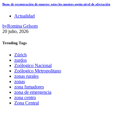
Bono de recuperación de enseres: estos los montos según nivel de afectación
Actualidad
by
Romina Gelsom
20 julio, 2026
Trending
Tags
Zúrich
zurdos
Zoólogico Nacional
Zoólogico Metropolitano
zonas rurales
zonas
zona fumadores
zona de emergencia
zona centro
Zona Central