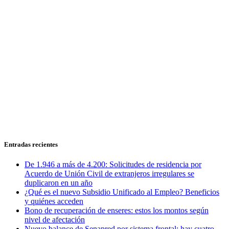
Entradas recientes
De 1.946 a más de 4.200: Solicitudes de residencia por
Acuerdo de Unión Civil de extranjeros irregulares se
duplicaron en un año
¿Qué es el nuevo Subsidio Unificado al Empleo? Beneficios
y quiénes acceden
Bono de recuperación de enseres: estos los montos según
nivel de afectación
Nuevo balance de Senapred por sistema frontal: hay cuatro