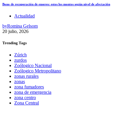
Bono de recuperación de enseres: estos los montos según nivel de afectación
Actualidad
by
Romina Gelsom
20 julio, 2026
Trending
Tags
Zúrich
zurdos
Zoólogico Nacional
Zoólogico Metropolitano
zonas rurales
zonas
zona fumadores
zona de emergencia
zona centro
Zona Central