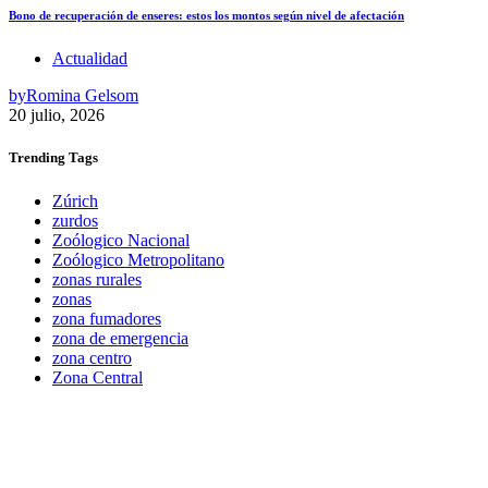
Bono de recuperación de enseres: estos los montos según nivel de afectación
Actualidad
by
Romina Gelsom
20 julio, 2026
Trending
Tags
Zúrich
zurdos
Zoólogico Nacional
Zoólogico Metropolitano
zonas rurales
zonas
zona fumadores
zona de emergencia
zona centro
Zona Central